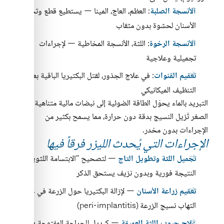
: العظم، العاج، المينا — يستطيع قطع وتحضير
الأنسجة الصلبة
الأسنان لحشوة بدون مثقاب
: اللثة، الأنسجة المخاطية — لإجراءات
الأنسجة الرخوة
تجميلية وعلاجية
: في علاج الجذور، لقتل البكتيريا الباقية بعد
تعقيم القنوات
التنظيف الميكانيكي
التبريد بالماء يحوّل الطاقة الضوئية إلى نبضات مائية متناهية
الصغر تُزيل النسيج بدقة دون حرارة، مما يسمح بكثير من
الإجراءات بدون مخدر.
الإجراءات التي يُحدث الليزر فرقاً فيها
— لتصحيح "الابتسامة اللثوية"،
تجميل اللثة وتطويل التاج
النتيجة فورية وبدون نزيف يستحق الذكر
— لإزالة البكتيريا حول الزرعة في حالات
تعقيم زراعة الأسنان
التهاب نسيج الزرعة (peri-implantitis)
— كبديل للجراحة المفتوحة في