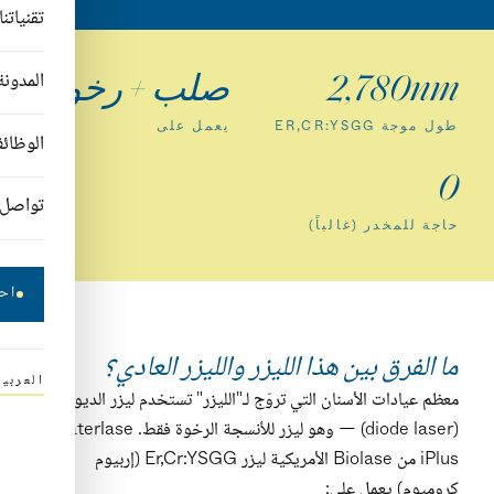
تقنياتنا
2,780nm
صلب + رخو
المدونة
طول موجة ER,CR:YSGG
يعمل على
الوظائ
0
تواصل
حاجة للمخدر (غالباً)
اح
ما الفرق بين هذا الليزر والليزر العادي؟
العربية
معظم عيادات الأسنان التي تروّج لـ"الليزر" تستخدم ليزر الديود
(diode laser) — وهو ليزر للأنسجة الرخوة فقط. Waterlase
iPlus من Biolase الأمريكية ليزر Er,Cr:YSGG (إربيوم
كروميوم) يعمل على: