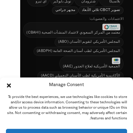
بلانميكا
شترومان
نوبل بايوكير
آي تيرو
تصوير CBCT ثلاثي الأبعاد
مجهر جراحي
الاعتمادات والعضويات:
معتمد من المركز السعودي لاعتماد المنشآت الصحية (CBAHI)
المجلس الأمريكي لتقويم الأسنان (ABO)
المجلس الأمريكي لطب أسنان الصحة العامة (ABDPH)
الجمعية الأمريكية لعلاج الجذور (AAE)
الأكاديمية الأمريكية لطب الأسنان التجميلي (AACD)
الجمعية السعودية لطب الأسنان (SDS)
Manage Consent
To provide the best experiences, we use technologies like cookies to store
الشعارات معروضة لأغراض تعريفية بحتة (تدريب وتقنيات واعتمادات الفريق).
and/or access device information. Consenting to these technologies will
الحقوق محفوظة لأصحابها.
allow us to process data such as browsing behavior or unique IDs on this
site. Not consenting or withdrawing consent, may adversely affect certain
features and functions.