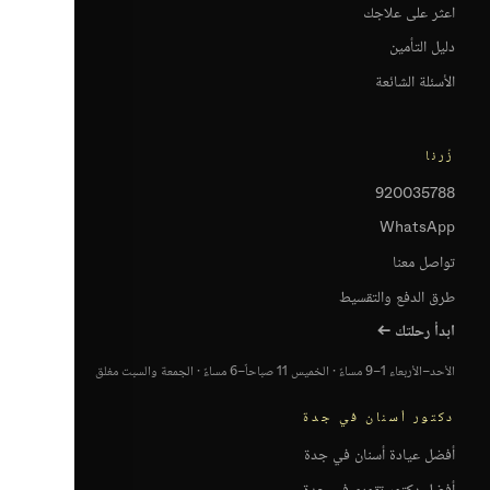
اعثر على علاجك
دليل التأمين
الأسئلة الشائعة
زُرنا
920035788
WhatsApp
تواصل معنا
طرق الدفع والتقسيط
ابدأ رحلتك ←
الأحد–الأربعاء 1–9 مساءً · الخميس 11 صباحاً–6 مساءً · الجمعة والسبت مغلق
دكتور أسنان في جدة
أفضل عيادة أسنان في جدة