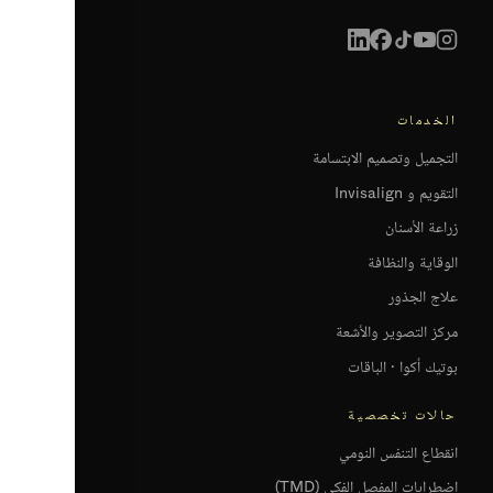
الخدمات
التجميل وتصميم الابتسامة
التقويم و Invisalign
زراعة الأسنان
الوقاية والنظافة
علاج الجذور
مركز التصوير والأشعة
بوتيك أكوا · الباقات
حالات تخصصية
انقطاع التنفس النومي
اضطرابات المفصل الفكي (TMD)