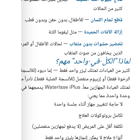
علاج جيوب اللثة العميقة
كثير من الحالات
— للأطفال، بدون حقن وبدون قطب
قطع لجام اللسان
— مثل ليفوما اللثة
إزالة الآفات الحميدة
— لحالات الأطفال أو المرضى
تحضير حشوات بدون مثقاب
الذين يخافون من صوت المثقاب
لماذا "الكلّ-في-واحد" مهم؟
كثير من العيادات تمتلك ليزر واحد فقط — إما ديود (للأنسجة
الرخوة فقط) أو إربيوم منفصل (للأنسجة الصلبة فقط)، نادراً ما
تمتلك العيادة الجهازين معاً. Waterlase iPlus يدمجهما في
وحدة واحدة، مما يعني:
لا حاجة لتغيير جهاز أثناء جلسة واحدة
تكامل بروتوكولات العلاج
تكلفة أقل على المريض (لا يدفع لجهازين منفصلين)
أنواع علاج لا يمكن إنجازها بليزر واحد فقط