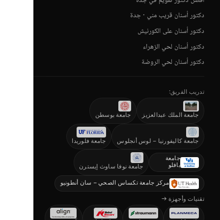
أفضل دكتور تقويم في جدة
دكتور أسنان قريب مني · جدة
دكتور أسنان على الكورنيش
دكتور أسنان لحي الزهراء
دكتور أسنان لحي الروضة
تدريب الفريق:
جامعة الملك عبدالعزيز
جامعة بوسطن
جامعة كاليفورنيا – لوس أنجلوس
جامعة فلوريدا
جامعة
بافلو
جامعة نوفا ساوث إيسترن
مركز جامعة تكساس الصحي – سان أنطونيو
تقنيات وأجهزة →