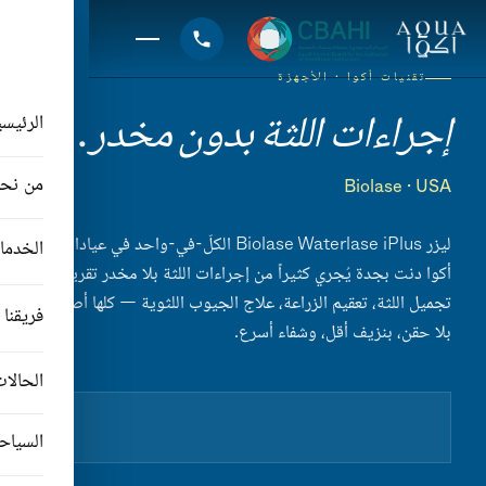
تقنيات أكوا · الأجهزة
إجراءات اللثة بدون مخدر.
الرئيسي
من نح
Biolase · USA
ليزر Biolase Waterlase iPlus الكلّ-في-واحد في عيادات
الخدما
أكوا دنت بجدة يُجري كثيراً من إجراءات اللثة بلا مخدر تقريباً.
تجميل اللثة، تعقيم الزراعة، علاج الجيوب اللثوية — كلها أصبحت
فريقنا
بلا حقن، بنزيف أقل، وشفاء أسرع.
الحالا
السياحة