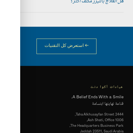
هل العلاج بالليزر مكلف أكثر؟
← استعرض كل التقنيات
عيادات أكوا دنت
A Belief Ends With a Smile.
قناعة نهايتها ابتسامة
2444 Taha Alkhusayfan Street,
Ash Shati, Office 1006,
The Headquarters Business Park,
Jeddah 23511, Saudi Arabia