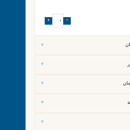
+
−
▾
ان
▾
ر
▾
جان
▾
ة
▾