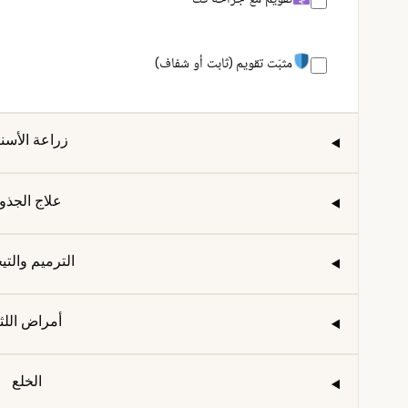
تقويم مع جراحة فك
مثبّت تقويم (ثابت أو شفاف)
زراعة الأسن
علاج الجذو
الترميم والتي
أمراض اللث
الخلع