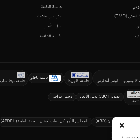
نومي
حاسبة التكلفة
فكي (TMD)
اعثر على علاجك
وي
دليل التأمين
تية
الأسئلة الشائعة
جامعة بافلو
 كاليفورنيا – لوس أنجلوس
جامعة فلوريدا
جامعة نوفا ساو
تصوير CBCT ثلاثي الأبعاد
مجهر جراحي
تيرو
ي لتقويم الأسنان (ABO)
المجلس الأمريكي لطب أسنان الصحة العامة (ABDPH)
سنان (SDS)
To provide 