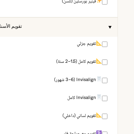
فينير بورسلين (للسن)
تقويم الأسن
تقويم جزئي
تقويم كامل (1.5–2 سنة)
Invisalign (3–6 شهور)
Invisalign كامل
تقويم لساني (داخلي)