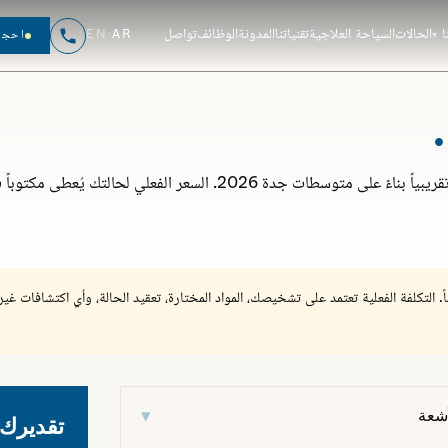
ا
الحالات
السياحة العلاجية
تقنياتنا
المدونة
الوظائف
تواصل
AR
·
EN
احجز
اختر العلاجات التي تفكر فيها — الحاسبة تعرض نطاقاً تقريبياً بناءً على متوسطات جدة 2026. السعر الفعلي لحالتك يُعطى م
ً. التكلفة الفعلية تعتمد على تشخيصك، المواد المختارة، تعقيد الحالة، وأي اكتشافات غير
▾
تقديرك
شعة