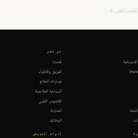
 التأمين الطبي ←
من نحن
لابتسامة
قصّتنا
الفريق والأطباء
مسارات العلاج
السياحة العلاجية
القاموس الطبي
أشعة
المدوّنة
قات
الوظائف
ة
أدوات للمريض