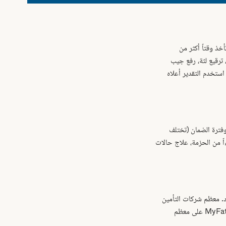
ذ وقتاً أكثر من
 (طعم عظم، ترقيع لثة، رفع جيب
ستخدم التقدير أعلاه
وفترة الضمان (تختلف
ن جزءاً من الحزمة، علاج حالات
د. معظم شركات التأمين
الخاصة في السعودية تغطي 30–80% حسب الخطة ونوع العلاج. كما نقدم تقسيطاً حتى 12 شهراً عبر MyFatoorah على معظم