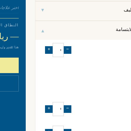
اختر علاجات
▾
ظيف
النطاق ال
▾
ابتسامة
— ريا
هذا تقدير وليس
+
−
+
−