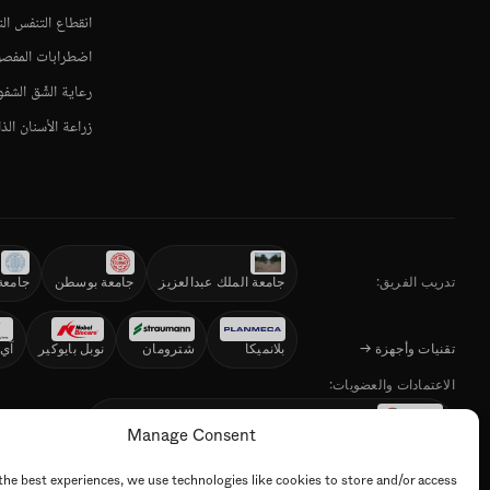
انقطاع التنفس ال
اضطرابات المفصل ال
رعاية الشِّق الشف
زراعة الأسنان الذا
تدريب الفريق:
جامعة الملك عبدالعزيز
جامعة بوسطن
جامعة
تقنيات وأجهزة →
بلانميكا
شترومان
نوبل بايوكير
آي 
الاعتمادات والعضويات:
المجلس الأمريك
Manage Consent
معتمد من المركز السعودي لاعتماد المنشآت الصحية (CBAHI)
الأكاديمية الأمريكية لطب الأسنان التجميلي (AACD)
الجمعية السعودية لطب الأ
the best experiences, we use technologies like cookies to store and/or access