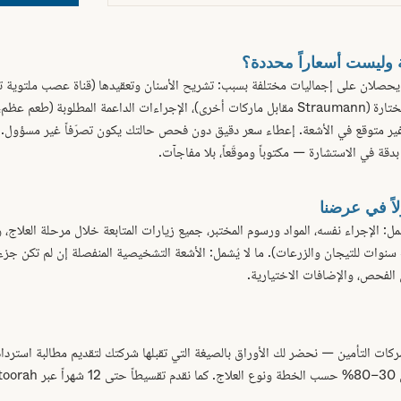
ة وليست أسعاراً محددة؟
حصلان على إجماليات مختلفة بسبب: تشريح الأسنان وتعقيدها (قناة عصب ملتوية تأخ
المستقيمة)، درجة المواد المختارة (Straumann مقابل ماركات أخرى)، الإجراءات الداعمة المطلوبة
ير متوقع في الأشعة. إعطاء سعر دقيق دون فحص حالتك يكون تصرّفاً غير مسؤول. ا
دقة في الاستشارة — مكتوباً وموقّعاً، بلا مفاجآت.
لاً في عرضنا
 الإجراء نفسه، المواد ورسوم المختبر، جميع زيارات المتابعة خلال مرحلة العلاج، 
حسب العلاج — عادة 2–5 سنوات للتيجان والزرعات). ما لا يُشمل: الأشعة التشخيصية المنفصلة إن لم تك
الفحص، والإضافات الاختيارية.
كات التأمين — نحضر لك الأوراق بالصيغة التي تقبلها شركتك لتقديم مطالبة استردا