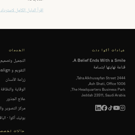
اقرأ الدليل الكامل لاسترداد
عيادات أكوا دنت
الخدمات
A Belief Ends With a Smile.
التجميل وتصميم ا
قناعة نهايتها ابتسامة
التقويم و Invisalign
2444 Taha Alkhusayfan Street,
زراعة الأسنان
Ash Shati, Office 1006,
الوقاية والنظافة
The Headquarters Business Park,
Jeddah 23511, Saudi Arabia
علاج الجذور
مركز التصوير وال
بوتيك أكوا · البا
حالات تخصصي