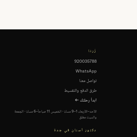
زُرنا
920035788
WhatsApp
تواصل معنا
طرق الدفع والتقسيط
ابدأ رحلتك ←
الأحد–الأربعاء 1–9 مساءً · الخميس 11 صباحاً–6 مساءً · الجمعة
والسبت مغلق
دكتور أسنان في جدة