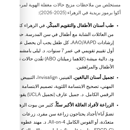
مستخلص من ملاحظات مزيج حالات مغفلة الهوية لمرضى
أكوا برموز بريدية في الزهراء (2025-2026):
في الزهراء كثير
طب أسنان الأطفال والتقويم المبكّر.
من العائلات الشابة مع أطفال في سن المدرسة. حسب
إرشادات AAO/AAPD، كل طفل يجب أن يحصل على
أول تقييم تقويمي في عمر 7 سنوات. د. ليلى بامشموس
ود. دالية ميشة (كلاهما زميلتان ABO) تقُدن حالات تقويم
الأطفال والمراهقين.
الفينير، Invisalign، التبييض
تجميل أسنان البالغين.
المهني، تصحيح الابتسامة اللثوية، تصميم الابتسامة
الرقمي الكامل. د. جميل عارف (تجميل UCLA) يقود.
كثير من بيوت الزهراء
الزراعة لأفراد العائلة الأكبر سنّاً.
تضمّ آباء/أجداد يحتاجون زراعة سن مفرد، زرعات
متعدّدة، أو القوس الكامل All-on-4. د. مهند عطوه