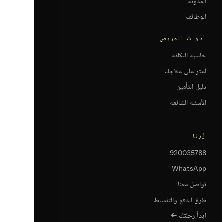
المدوّنة
الوظائف
أدوات للمريض
حاسبة التكلفة
اعثر على علاجك
دليل التأمين
الأسئلة الشائعة
زُرنا
920035788
WhatsApp
تواصل معنا
طرق الدفع والتقسيط
ابدأ رحلتك ←