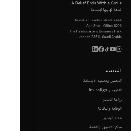
A Belief Ends With a Smile.
قناعة نهايتها ابتسامة
2444 Taha Alkhusayfan Street,
Ash Shati, Office 1006,
The Headquarters Business Park,
Jeddah 23511, Saudi Arabia
الخدمات
التجميل وتصميم الابتسامة
التقويم و Invisalign
زراعة الأسنان
الوقاية والنظافة
علاج الجذور
مركز التصوير والأشعة