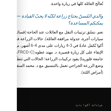
تُعالَج العائلة كلها في زيارة واحدة.
والدي المُسنّ يحتاج زراعة لكنّه لا يحبّ القيادة — هل
يمكنكم المساعدة؟
نعم. ننسّق ترتيبات النقل مع العائلات عند الحاجة (قسائم
سيارات أجرة، جدولة مرافقة العائلة). حالات الزراعة في
أكوا تُكمَل عادةً في 3-4 زيارات على مدى 4-6 أشهر، مع
الإبقاء على كل زيارة قصيرة. د. مهند عطوه (FRCD-C،
جامعة فلوريدا) يقود تركيبات الزراعة؛ الحالات التي تتطلّب
وضع الزرعة الجراحي تعمل بالتنسيق مع د. محمد السقاف
(أمراض اللثة).
عيادات أكوا دنت