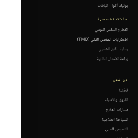
بوتيك أكوا · الباقات
حالات تخصصية
انقطاع التنفس النومي
اضطرابات المفصل الفكي (TMD)
رعاية الشِّق الشفوي
زراعة الأسنان الذاتية
من نحن
قصّتنا
الفريق والأطباء
مسارات العلاج
السياحة العلاجية
القاموس الطبي