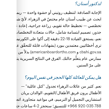
لدكتور أسنان؟
الإجابة الصادقة: لتنظيف روتيني أو حشوة واحدة — ربما لا.
ابحث عن طبيب أسنان عام مختصّ في الزهراء. لأيّ شيء
تخصّصي — تخطيط حالة تقويم، زراعة جراحية، إعادة علاج
جذور، تصميم ابتسامة شامل، حالات متعدّدة التخصّصات —
نعم، يستحق القيادة 18-22 دقيقة إلى أكوا على الكورنيش.
ترى أخصّائيين معتمدين ببورد (بشهادات قابلة للتحقّق على
cbahi.gov.sa و americanboardortho.com) بدلاً من
ممارس عام يتعلّم حالتك. الفرق في النتائج السريرية يتراكم
على مرّ السنين.
هل يمكن للعائلة كلها الحجز في نفس اليوم؟
نعم. كثير من عائلات الزهراء تجدول "كتل عائلية" —
الأطفال يرون فريق الأطفال/التقويم، الوالدان يريان
استشاريي التجميل أو الترميم، في مواعيد متجاورة. اتصل
‪+966 920 035 788‬ للتنسيق؛ سنحجز 2-4 ساعات حتى