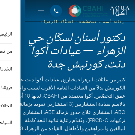
رعاية أسنان متخصّصة · لسكّان الزهراء
دكتور أسنان لسكّان حي
الرئيسي
الزهراء — عيادات أكوا
من نح
دنت، كورنيش جدة
الخدما
كثير من عائلات الزهراء يختارون عيادات أكوا دنت على
الكورنيش بدلاً من العيادات العامة الأقرب لسبب واحد:
فريقنا
عمق التخصّص. أكوا معتمدة من CBAHI، لديها 10 أطباء
بالاسم بقيادة استشاريين (3 استشاريي تقويم بزمالة
الحالا
ABO، استشاري علاج جذور بزمالة ABE، استشاري
تركيبات FRCD-C)، وتُقدّم رعاية ثنائية اللغة كاملة
السياحة
للبالغين والمراهقين والأطفال. القيادة من الزهراء 18-22