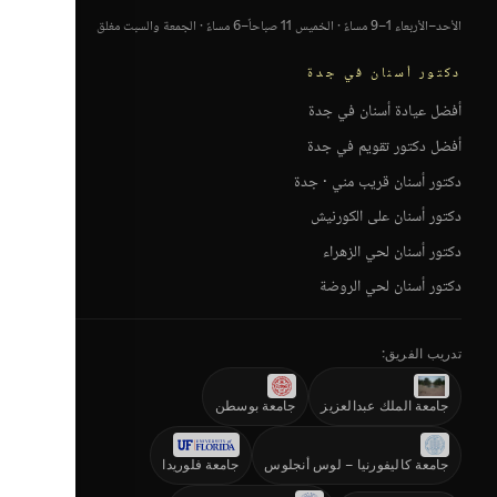
الأحد–الأربعاء 1–9 مساءً · الخميس 11 صباحاً–6 مساءً · الجمعة والسبت مغلق
دكتور أسنان في جدة
أفضل عيادة أسنان في جدة
أفضل دكتور تقويم في جدة
دكتور أسنان قريب مني · جدة
دكتور أسنان على الكورنيش
دكتور أسنان لحي الزهراء
دكتور أسنان لحي الروضة
تدريب الفريق:
جامعة الملك عبدالعزيز
جامعة بوسطن
جامعة كاليفورنيا – لوس أنجلوس
جامعة فلوريدا