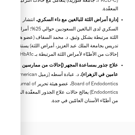
(FRCD-C، جامعة فلوريدا) يتعامل مع حالات التركيبات
المعقّدة.
انتشار
إدارة أمراض اللثة للبالغين مع داء السكري.
السكري لدى البالغين السعوديين حوالي 25%؛ أمراض
اللثة مرتبطة بشكل وثيق. د. محمد السقاف (عضو هيئة
تدريس بجامعة الملك عبد العزيز، أمراض اللثة) يستقبل
إحالات من الأطبّاء لأمراض اللثة المرتبطة بـ HbA1c.
علاج جذور بمساعدة المجهر (إحالات من ممارسين
د. عبادة أسطه (زميل American
عامين في الزهراء).
Board of Endodontics، عضو هيئة تحرير Journal of
Endodontics) يعالج حالات علاج الجذور المعقّدة المُحالة
من أطبّاء الأسنان العامّين في جدة.