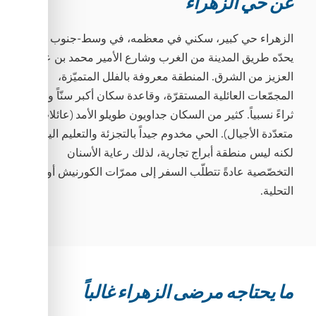
عن حي الزهراء
الزهراء حي كبير، سكني في معظمه، في وسط-جنوب جدة،
يحدّه طريق المدينة من الغرب وشارع الأمير محمد بن عبد
العزيز من الشرق. المنطقة معروفة بالفلل المتميّزة،
المجمّعات العائلية المستقرّة، وقاعدة سكان أكبر سنّاً وأكثر
ثراءً نسبياً. كثير من السكان جداويون طويلو الأمد (عائلات
متعدّدة الأجيال). الحي مخدوم جيداً بالتجزئة والتعليم اليومي
لكنه ليس منطقة أبراج تجارية، لذلك رعاية الأسنان
التخصّصية عادةً تتطلّب السفر إلى ممرّات الكورنيش أو
التحلية.
ما يحتاجه مرضى الزهراء غالباً