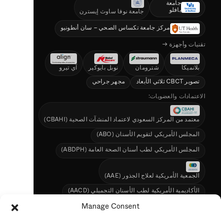
جامعة
بافلو
جامعة نوفا ساوث إيسترن
مركز جامعة تكساس الصحي – سان أنطونيو
تقنيات وأجهزة →
بلانميكا
شترومان
نوبل بايوكير
آي تيرو
تصوير CBCT ثلاثي الأبعاد
مجهر جراحي
الاعتمادات والعضويات:
معتمد من المركز السعودي لاعتماد المنشآت الصحية (CBAHI)
المجلس الأمريكي لتقويم الأسنان (ABO)
المجلس الأمريكي لطب أسنان الصحة العامة (ABDPH)
الجمعية الأمريكية لعلاج الجذور (AAE)
الأكاديمية الأمريكية لطب الأسنان التجميلي (AACD)
الجمعية السعودية لطب الأسنان (SDS)
Manage Consent