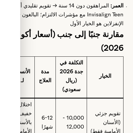
العمر:
المراهقون دون 14 سنة → تقويم تقليدي أو
Invisalign Teen مع مؤشرات الالتزام؛ البالغون →
الإنفزلاين هو الخيار الأول
مقارنة جنبًا إلى جنب (أسعار أكوا
2026)
التكلفة في
جدة 2026
مدة
الأنسب
الخيار
(ريال
العلاج
لـ
سعودي)
اختلال
تقويم جزئي
خفيف
6-12
10,000 -
(الأسنان
بالأسنان
12,000
شهرًا
الأمامية فقط)
الأمامية