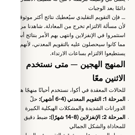
يعمل في وظيفة مرهقة لا تتيح له تنظيف الأسنان
دائمًا بعد الوجبات
… فإن التقويم التقليدي سيُعطيك نتائج أكثر موثوقية
لأن مسألة الالتزام تخرج من المعادلة. شاهدنا مرضى
استثمروا في الإنفزلاين وانتهى بهم الأمر بنتائج أسوأ
مما كانوا سيحصلون عليه بالتقويم المعدني، لأنهم لم
يستطيعوا الالتزام بساعات الارتداء.
المنهج الهجين — متى نستخدم
الاثنين معًا
للحالات المعقدة في أكوا، نستخدم أحيانًا منهجًا هجينًا:
المرحلة 1: التقويم المعدني (4-6 أشهر):
حلّ
الدورانات الشديدة والمشكلات الهيكلية الكبيرة
المرحلة 2: الإنفزلاين (8-14 شهرًا):
ضبط دقيق
للمحاذاة والشكل الجمالي