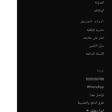
المدوّنة
الوظائف
أدوات للمريض
حاسبة التكلفة
اعثر على علاجك
دليل التأمين
الأسئلة الشائعة
زُرنا
920035788
WhatsApp
تواصل معنا
طرق الدفع والتقسيط
ابدأ رحلتك ←