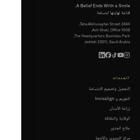
A Belief Ends With a Smile.
قناعة نهايتها ابتسامة
2444 Taha Alkhusayfan Street,
Ash Shati, Office 1006,
The Headquarters Business Park,
Jeddah 23511, Saudi Arabia
الخدمات
التجميل وتصميم الابتسامة
التقويم و Invisalign
زراعة الأسنان
الوقاية والنظافة
علاج الجذور
مركز التصوير والأشعة