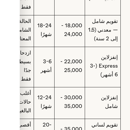
فقط
تقويم شامل
الحالة
18-24
18,000 -
— معدني (1.5
الشاملة
24,000
شهرًا
إلى 2 سنة)
المعتادة
ازدحام
إنفزلاين
22,000 -
3-6
بسيط
Express (3-
25,000
أشهر
جدًا
6 أشهر)
فقط
أغلب
إنفزلاين
30,000 -
12-24
حالات
شامل
35,000
شهرًا
البالغين
تقويم لساني
20-
أقصى