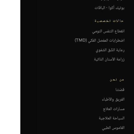
بوتيك أكوا · الباقات
حالات تخصصية
انقطاع التنفس النومي
اضطرابات المفصل الفكي (TMD)
رعاية الشِّق الشفوي
زراعة الأسنان الذاتية
من نحن
قصّتنا
الفريق والأطباء
مسارات العلاج
السياحة العلاجية
القاموس الطبي