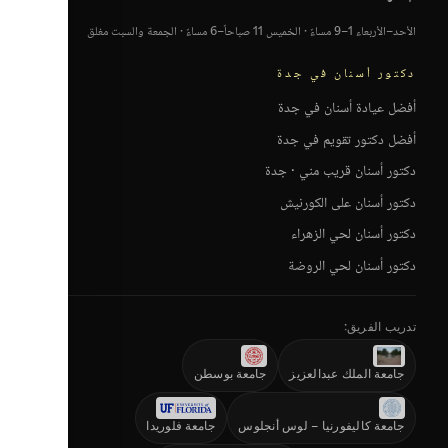
الأحد–الأربعاء 1–9 مساءً · الخميس 11 صباحاً–6 مساءً · الجمعة والسبت مغلق
دكتور أسنان في جدة
أفضل عيادة أسنان في جدة
أفضل دكتور تقويم في جدة
دكتور أسنان قريب مني · جدة
دكتور أسنان على الكورنيش
دكتور أسنان لحي الزهراء
دكتور أسنان لحي الروضة
تدريب الفريق:
جامعة الملك عبدالعزيز
جامعة بوسطن
جامعة كاليفورنيا – لوس أنجلوس
جامعة فلوريدا