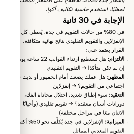
بأسعار جدة 2026. للاطلاع على الأسعار المحدَّثة
لحظيًا، استخدم
حاسبة تكاليف أكوا
.
الإجابة في 30 ثانية
في 80% من حالات التقويم في جدة، يُعطي كل من
الإنفزلاين والتقويم التقليدي نتائج نهائية متكافئة.
القرار يعتمد على:
الالتزام:
هل تستطيع ارتداء القوالب 22 ساعة يوميًا؟
إن لم تكن متأكدًا → التقويم التقليدي
المظهر:
هل عملك يضعك أمام الجمهور أو لديك قلق
اجتماعي من التقويم؟ → إنفزلاين
التعقيد:
سوء إطباق شديد، اختلال محاذاة الفك،
دورانات أسنان معقدة؟ → تقويم تقليدي (وأحيانًا
الاثنان معًا في مراحل مختلفة)
الميزانية:
الإنفزلاين في جدة يُكلِّف نحو 50% أكثر من
التقويم المعدني المماثل