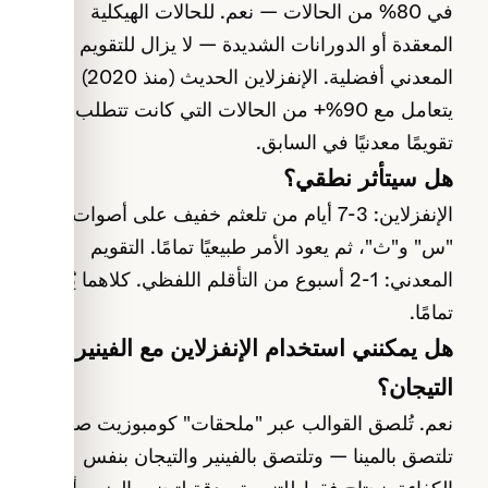
في 80% من الحالات — نعم. للحالات الهيكلية
المعقدة أو الدورانات الشديدة — لا يزال للتقويم
المعدني أفضلية. الإنفزلاين الحديث (منذ 2020)
يتعامل مع 90%+ من الحالات التي كانت تتطلب
تقويمًا معدنيًا في السابق.
هل سيتأثر نطقي؟
الإنفزلاين: 3-7 أيام من تلعثم خفيف على أصوات
"س" و"ث"، ثم يعود الأمر طبيعيًا تمامًا. التقويم
المعدني: 1-2 أسبوع من التأقلم اللفظي. كلاهما يُحلّ
تمامًا.
هل يمكنني استخدام الإنفزلاين مع الفينير أو
التيجان؟
نعم. تُلصق القوالب عبر "ملحقات" كومبوزيت صغيرة
تلتصق بالمينا — وتلتصق بالفينير والتيجان بنفس