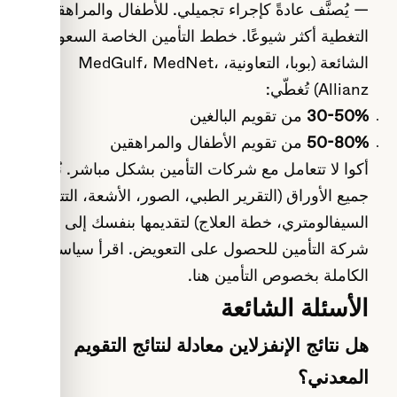
— يُصنَّف عادةً كإجراء تجميلي. للأطفال والمراهقين،
التغطية أكثر شيوعًا. خطط التأمين الخاصة السعودية
الشائعة (بوبا، التعاونية، MedGulf، MedNet،
Allianz) تُغطّي:
30-50%
من تقويم البالغين
50-80%
من تقويم الأطفال والمراهقين
أكوا لا تتعامل مع شركات التأمين بشكل مباشر. نُجهّز
جميع الأوراق (التقرير الطبي، الصور، الأشعة، التتبع
السيفالومتري، خطة العلاج) لتقديمها بنفسك إلى
شركة التأمين للحصول على التعويض.
اقرأ سياستنا
الكاملة بخصوص التأمين هنا.
الأسئلة الشائعة
هل نتائج الإنفزلاين معادلة لنتائج التقويم
المعدني؟