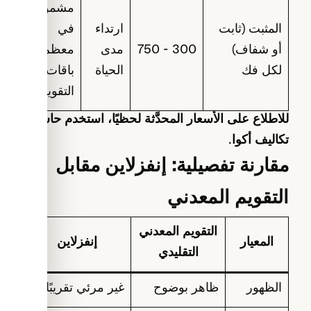
مشمول
المثبت (ثابت
ارتداء
في
أو شفاف)
300 - 750
مدى
معظم
لكل فك
الحياة
باقات
التقويم
للاطلاع على الأسعار المحدَّثة لحظيًا، استخدم
حاسبة
تكاليف أكوا
.
مقارنة تفصيلية: إنفزلاين مقابل
التقويم المعدني
التقويم المعدني
المعيار
إنفزلاين
التقليدي
الظهور
ظاهر بوضوح
غير مرئي تقريبًا