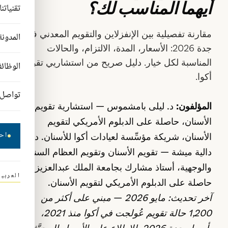
أيهما المناسب لك؟
تقنياتنا
مقارنة تفصيلية بين الإنفزلاين والتقويم المعدني في
المدونة
جدة 2026: الأسعار، المدة، الالتزام، والحالات
المناسبة لكل خيار. دليل صريح من استشاريي تقويم
الوظائ
أكوا.
تواصل
المؤلفون:
د. ليلى بامشموس — استشارية تقويم
الأسنان، حاصلة على الدبلوم الأمريكي لتقويم
اح
الأسنان، شريكة مؤسِّسة لعيادات أكوا للأسنان. د.
دالية ميشة — تقويم الأسنان وتقويم العظام السنية
والوجهية، أستاذ مشارك بجامعة الملك عبدالعزيز،
العربية
حاصلة على الدبلوم الأمريكي لتقويم الأسنان.
آخر تحديث: مايو 2026 — مبني على أكثر من
1,200 حالة تقويم عُولجت في أكوا منذ 2021،