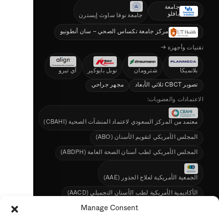
جامعة
بافلو
جامعة نوفا ساوث إيسترن
مركز جامعة تكساس الصحي – سان أنطونيو
تقنيات وأجهزة →
بلانميكا
شترومان
نوبل بايوكير
آي تيرو
تصوير CBCT ثلاثي الأبعاد
مجهر جراحي
الاعتمادات والعضويات:
معتمد من المركز السعودي لاعتماد المنشآت الصحية (CBAHI)
المجلس الأمريكي لتقويم الأسنان (ABO)
المجلس الأمريكي لطب أسنان الصحة العامة (ABDPH)
الجمعية الأمريكية لعلاج الجذور (AAE)
الأكاديمية الأمريكية لطب الأسنان التجميلي (AACD)
الجمعية السعودية لطب الأسنان (SDS)
Manage Consent