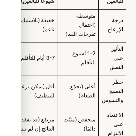
للبالغين
شيوعًا للبالغين)
متوسطة
درجة
خفيفة (بلاستيك
(احتمال
الإزعاج
ناعم)
تقرحات الفم)
التأثير
1-2 أسبوع
على
3-7 أيام للتأقلم
للتأقلم
النطق
خطر
أعلى (تجمّع
أقل (يمكن نزعه
التصبغ
الطعام)
للتنظيف)
والتسوس
الاعتماد
منخفض (مثبَّت
مرتفع (قد تفقد
على
دائمًا)
النتائج إن لم تلتزم)
الالتزام