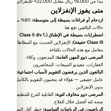
يبدأ من 18,000 ريال مقابل 22,000+ للإنفزلاين
متى يفوز الإنفزلاين
ازدحام أو فراغات بسيطة إلى متوسطة:
80% من
حالات البالغين تقع هنا
اضطرابات بسيطة في الإطباق (Class II div 1،
Class III خفيفة):
الإنفزلاين الحديث مع المطاطات
يتعامل مع هذه الحالات بكفاءة
المرضى ذوو المهن العامة:
المذيعون، وكلاء
العقارات، تنفيذيو المبيعات، المحاضرون
البالغون الذين يرفضون التقويم لأسباب اجتماعية:
عامل حقيقي — هؤلاء قد يتجنبون التقويم بالكامل
بدون الإنفزلاين
المرضى ذوو مخاوف لثوية:
القابلية للنزع للتنظيف =
صحة لثة أفضل خلال العلاج
الرياضيون في الرياضات التماسية:
خطر أقل لإصابة