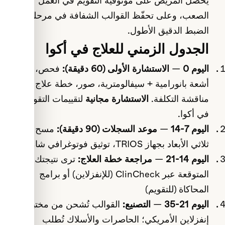
يحصل المريض على موثوقية التقويم في العمل
الصعب، وعلى تحفّظ القوالب الشفافة في مرحلة
الضبط الدقيق الأطول.
الجدول الزمني للعلاج في أكوا
اليوم 0 — الاستشارة الأولى (60 دقيقة):
فحص،
أشعة بانورامية + سيفالومترية، صور، خطة علاج +
مناقشة التكلفة.
الاستشارة مجانية
لتقييمات التقويم
في أكوا.
اليوم 7-14 — موعد السجلات (90 دقيقة):
مسح
ثلاثي الأبعاد بجهاز TRIOS، توثيق فوتوغرافي شامل
اليوم 14-21 — مراجعة خطة العلاج:
ترى نتيجتك
المتوقعة عبر ClinCheck (للإنفزلاين) أو برامج
المحاكاة (للتقويم)
اليوم 21-35 — التصنيع:
القوالب تُشحن من مختبر
إنفزلاين الأمريكي؛ الحاصرات والأسلاك تُطلب