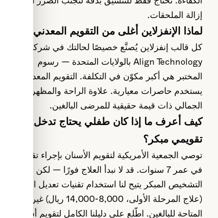
الكفاءة. نحتاج فقط للتنسيق بدقة لتجنب الضرر أثناء
إزالة الملحقات.
لماذا الإنفزلاين أغلى من التقويم المعدني؟
كل قالب إنفزلاين يُصنَّع خصيصًا لحالتك في شركة
Align Technology بالولايات المتحدة — رسوم
المختبر هي أكبر مكوّن في التكلفة. التقويم المعدني
يستخدم حاصرات معيارية. علاوة الراحة والمظهر
الجمالي ذات قيمة حقيقية للمرضى البالغين.
كيف أعرف ما إذا كان طفلي يحتاج تدخل
تقويمي مبكر؟
توصي الجمعية الأمريكية لتقويم الأسنان بإجراء تقييم
في عمر 7 سنوات. قد لا نبدأ العلاج فورًا — لكن
التشخيص المبكر يتيح لنا استخدام تقنيات تعديل النمو
(علاج المرحلة الأولى، 8,000-14,000 ريال) غير
المتاحة للبالغين. اطّلع على
دليلنا الكامل لتقويم أسنان