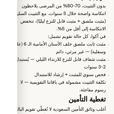
بدون التثبيت، 70-80% من المرضى يلاحظون
انتكاسة واضحة خلال 5 سنوات. مع التثبيت السليم
(مثبت ملصق + مثبت قابل للنزع ليليًا)، تنخفض
الانتكاسة إلى أقل من 5%.
في أكوا، كل حالة تقويم تشمل:
مثبت ثابت ملصق خلف الأسنان الأمامية الـ 6 (علوية
وسفلية) — غير مرئي، دائم
مثبت شفاف قابل للنزع للارتداء الليلي — يُستبدل كل
2-3 سنوات
فحص سنوي للمثبت + إرشاد للاستبدال
تكلفة التثبيت مشمولة في باقاتنا التقويمية — لا
رسوم مفاجئة.
تغطية التأمين
أغلب وثائق التأمين السعودية لا تُغطّي تقويم البالغين