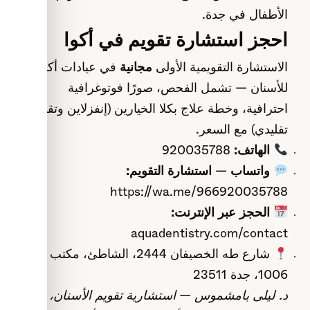
الأطفال في جدة
.
احجز استشارة تقويم في أكوا
الاستشارة التقويمية الأولى
مجانية
في عيادات أكوا
للأسنان — تشمل الفحص، صورًا فوتوغرافية
احترافية، وخطة علاج بكلا الخيارين (إنفزلاين وتقويم
تقليدي) مع السعر.
الهاتف:
920035788
واتساب — استشارة التقويم:
https://wa.me/966920035788
الحجز عبر الإنترنت:
aquadentistry.com/contact
شارع طه الخصيفان 2444، الشاطئ، مكتب
1006، جدة 23511
د. ليلى بامشموس — استشارية تقويم الأسنان،